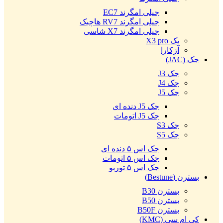
جیلی امگرند EC7
جیلی امگرند RV7 هاچبک
جیلی امگرند X7 شاسی
بک X3 pro
آزکارا
جک (JAC)
جک J3
جک J4
جک J5
جک J5 دنده ای
جک J5 اتومات
جک S3
جک S5
جک اس ۵ دنده ای
جک اس ۵ اتومات
جک اس ۵ توربو
بسترن (Bestune)
بسترن B30
بسترن B50
بسترن B50F
کی ام سی (KMC)