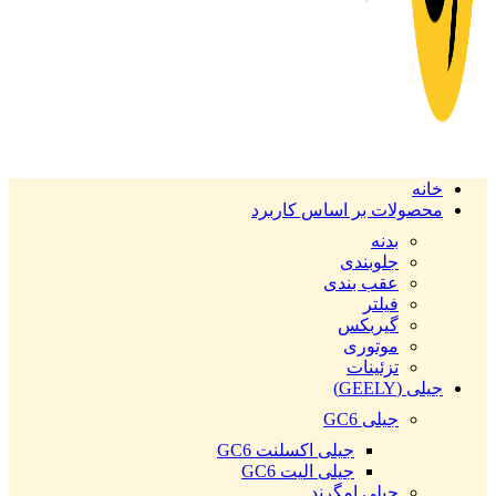
خانه
محصولات بر اساس کاربرد
بدنه
جلوبندی
عقب بندی
فیلتر
گیربکس
موتوری
تزئینات
جیلی (GEELY)
جیلی GC6
جیلی اکسلنت GC6
جیلی الیت GC6
جیلی امگرند