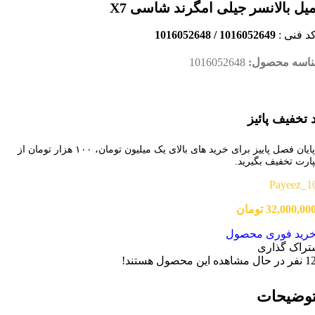
یل بالانسر جیلی امگرند شاسی X7
د فنی :
1016052649 / 1016052648
اسه محصول:
1016052648
 تخفیف پائیز
تا پایان فصل پاییز برای خرید های بالای یک میلیون تومان، ۱۰۰ هزار تومان از
پارت تخفیف بگیرید.
Payeez_1
32,000,00
تومان
رید فوری محصول
تراک گذاری
1
نفر در حال مشاهده این محصول هستند!
وضیحات