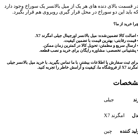
ر قسمت بالای دنده های هر یک از میل بالانسر یک سوراخ وجود دارد
ه باید این دو سوراخ در محل قرار گیری روبروی هم قرار بگیرد.
را خرید از ما؟
 اصالت کالا تضمین‌شده: میل بالانسر اورجینال جیلی امگرند X7.
 قیمت رقابتی: بهترین قیمت با تضمین کیفیت.
 ارسال سریع و مطمئن: تحویل کالا در کمترین زمان ممکن.
 پشتیبانی تخصصی: مشاوره رایگان برای خرید و نصب قطعه.
رای ثبت سفارش یا اطلاعات بیشتر، با ما تماس بگیرید. با خرید میل بالانسر جیلی
رند X7 از فروشگاه ما، کیفیت و آرامش خاطر را تجربه کنید.
شخصات
ند
جیلی
دل
امگرند X7
لید کننده
چین