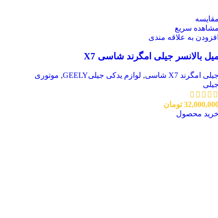
قایسه
شاهده سریع
فزودن به علاقه مندی
یل بالانسر جیلی امگرند شاسی X7
یلی امگرند X7 شاسی
,
لوازم یدکی جیلیGEELY
,
موتوری
یلی
32,000,00
تومان
رید محصول