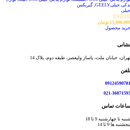
دکی جیلیGEELY
,
گیربکس
یلی
15,000,00
تومان
رید محصول
شانی
هران، خیابان ملت، پاساژ ولیعصر، طبقه دوم، پلاک 14
لفن
0912459078
021-3687159
اعات تماس
نبه تا چهارشنبه 9 تا 18
نجشنبه ها 9 تا 14