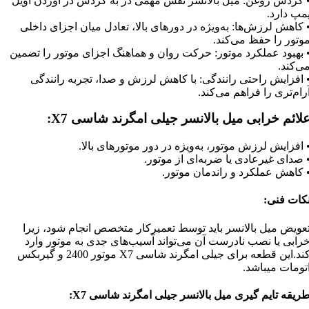
 گرذش روغن: میل بالانسر نقش مهمی در به گردش در اوردن اویل
مپ دارد.
 کاهش لرزش‌ها: به‌ویژه در دورهای بالا، تعادل میان اجزای داخلی
وتور را حفظ می‌کند.
 بهبود عملکرد موتور: حرکت روان و هماهنگ اجزای موتور را تضمین
ی‌کند.
 افزایش راحتی رانندگی: با کاهش لرزش و صدا، تجربه رانندگی
رام‌تری را فراهم می‌کند.
لائم خرابی میل بالانسر جیلی امگرند شاسی X7:
 افزایش لرزش موتور، به‌ویژه در دور موتورهای بالا.
 صدای غیرعادی یا ضربه‌ای از موتور.
 کاهش عملکرد و راندمان موتور.
کات فنی:
عویض میل بالانسر باید توسط تعمیرکار متخصص انجام شود، زیرا
رابی یا نصب نادرست آن می‌تواند آسیب‌های جدی به موتور وارد
کند.این قطعه برای جیلی امگرند شاسی X7 موتور 2400 و گیربکس
تومات میباشد.
ریقه تایم گیری میل بالانسر جیلی امگرند شاسی X7: