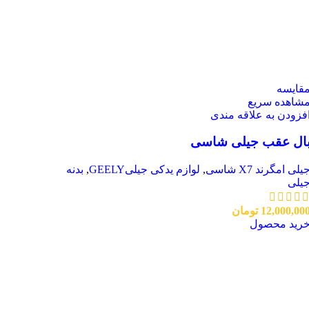
قایسه
شاهده سریع
فزودن به علاقه مندی
ال عقب جیلی شاسی
یلی امگرند X7 شاسی
,
لوازم یدکی جیلیGEELY
,
بدنه
یلی
12,000,00
تومان
رید محصول