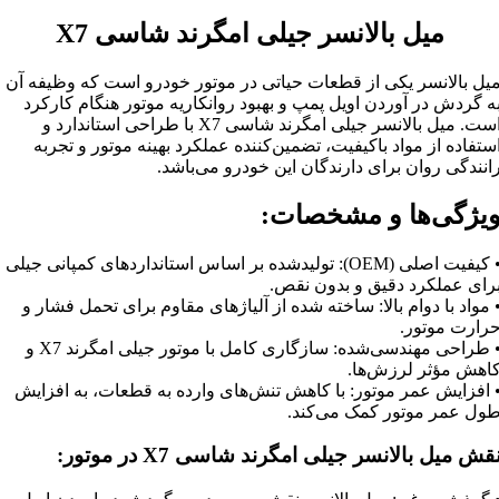
میل بالانسر جیلی امگرند شاسی X7
یل بالانسر یکی از قطعات حیاتی در موتور خودرو است که وظیفه آن
ه گردش در آوردن اویل پمپ و بهبود روانکاریه موتور هنگام کارکرد
است. میل بالانسر جیلی امگرند شاسی X7 با طراحی استاندارد و
ستفاده از مواد باکیفیت، تضمین‌کننده عملکرد بهینه موتور و تجربه
انندگی روان برای دارندگان این خودرو می‌باشد.
یژگی‌ها و مشخصات:
• کیفیت اصلی (OEM): تولیدشده بر اساس استانداردهای کمپانی جیلی
رای عملکرد دقیق و بدون نقص.
 مواد با دوام بالا: ساخته شده از آلیاژهای مقاوم برای تحمل فشار و
رارت موتور.
• طراحی مهندسی‌شده: سازگاری کامل با موتور جیلی امگرند X7 و
اهش مؤثر لرزش‌ها.
 افزایش عمر موتور: با کاهش تنش‌های وارده به قطعات، به افزایش
ول عمر موتور کمک می‌کند.
قش میل بالانسر جیلی امگرند شاسی X7 در موتور: