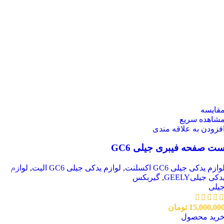
قایسه
شاهده سریع
فزودن به علاقه مندی
ت صفحه فیبری جیلی GC6
وازم یدکی جیلی GC6 اکسلنت
,
لوازم یدکی جیلی GC6 الیت
,
لوازم
دکی جیلیGEELY
,
گیربکس
یلی
15,000,00
تومان
رید محصول