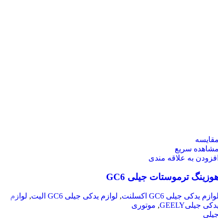
قایسه
شاهده سریع
فزودن به علاقه مندی
وزینگ ترموستات جیلی GC6
وازم یدکی جیلی GC6 اکسلنت
,
لوازم یدکی جیلی GC6 الیت
,
لوازم
دکی جیلیGEELY
,
موتوری
یلی