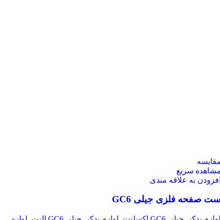
قایسه
شاهده سریع
فزودن به علاقه مندی
ت صفحه فلزی جیلی GC6
وازم یدکی جیلی GC6 اکسلنت
,
لوازم یدکی جیلی GC6 الیت
,
لوازم