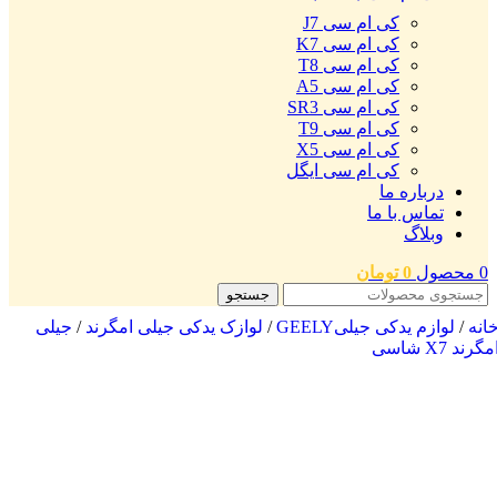
کی ام سی J7
کی ام سی K7
کی ام سی T8
کی ام سی A5
کی ام سی SR3
کی ام سی T9
کی ام سی X5
کی ام سی ایگل
درباره ما
تماس با ما
وبلاگ
0
محصول
0
تومان
جستجو
انه
/
لوازم یدکی جیلیGEELY
/
لوازک یدکی جیلی امگرند
/
جیلی
مگرند X7 شاسی