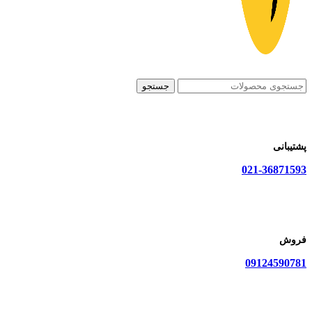
جستجو
پشتیبانی
021-36871593
فروش
09124590781