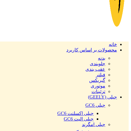
خانه
محصولات بر اساس کاربرد
بدنه
جلوبندی
عقب بندی
فیلتر
گیربکس
موتوری
تزئینات
جیلی (GEELY)
جیلی GC6
جیلی اکسلنت GC6
جیلی الیت GC6
جیلی امگرند