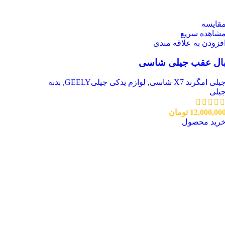
قایسه
شاهده سریع
فزودن به علاقه مندی
ال عقب جیلی شاسی
یلی امگرند X7 شاسی
,
لوازم یدکی جیلیGEELY
,
بدنه
یلی
12,000,00
تومان
رید محصول