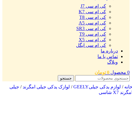
کی ام سی J7
کی ام سی K7
کی ام سی T8
کی ام سی A5
کی ام سی SR3
کی ام سی T9
کی ام سی X5
کی ام سی ایگل
درباره ما
تماس با ما
وبلاگ
0
محصول
0
تومان
جستجو
انه
/
لوازم یدکی جیلیGEELY
/
لوازک یدکی جیلی امگرند
/
جیلی
مگرند X7 شاسی