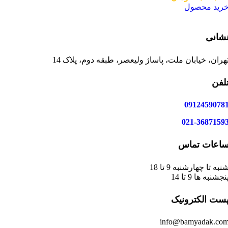
رید محصول
شانی
هران، خیابان ملت، پاساژ ولیعصر، طبقه دوم، پلاک 14
لفن
0912459078
021-3687159
اعات تماس
نبه تا چهارشنبه 9 تا 18
نجشنبه ها 9 تا 14
ست الکترونیک
info@bamyadak.co