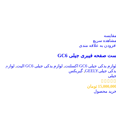
قایسه
شاهده سریع
فزودن به علاقه مندی
ت صفحه فیبری جیلی GC6
وازم یدکی جیلی GC6 اکسلنت
,
لوازم یدکی جیلی GC6 الیت
,
لوازم
دکی جیلیGEELY
,
گیربکس
یلی
15,000,00
تومان
رید محصول