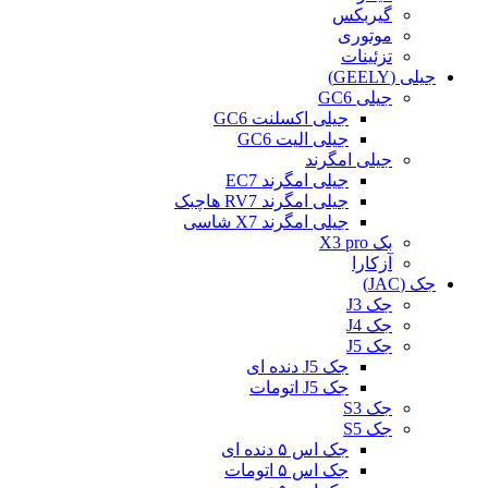
گیربکس
موتوری
تزئینات
جیلی (GEELY)
جیلی GC6
جیلی اکسلنت GC6
جیلی الیت GC6
جیلی امگرند
جیلی امگرند EC7
جیلی امگرند RV7 هاچبک
جیلی امگرند X7 شاسی
بک X3 pro
آزکارا
جک (JAC)
جک J3
جک J4
جک J5
جک J5 دنده ای
جک J5 اتومات
جک S3
جک S5
جک اس ۵ دنده ای
جک اس ۵ اتومات