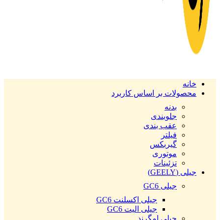
خانه
محصولات بر اساس کاربرد
بدنه
جلوبندی
عقب بندی
فیلتر
گیربکس
موتوری
تزئینات
جیلی (GEELY)
جیلی GC6
جیلی اکسلنت GC6
جیلی الیت GC6
جیلی امگرند