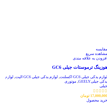
قایسه
شاهده سریع
فزودن به علاقه مندی
وزینگ ترموستات جیلی GC6
وازم یدکی جیلی GC6 اکسلنت
,
لوازم یدکی جیلی GC6 الیت
,
لوازم
دکی جیلیGEELY
,
موتوری
یلی
17,000,00
تومان
رید محصول