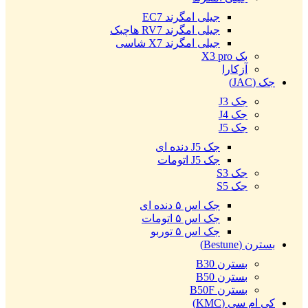
جیلی امگرند EC7
جیلی امگرند RV7 هاچبک
جیلی امگرند X7 شاسی
بک X3 pro
آزکارا
جک (JAC)
جک J3
جک J4
جک J5
جک J5 دنده ای
جک J5 اتومات
جک S3
جک S5
جک اس ۵ دنده ای
جک اس ۵ اتومات
جک اس ۵ توربو
بسترن (Bestune)
بسترن B30
بسترن B50
بسترن B50F
کی ام سی (KMC)