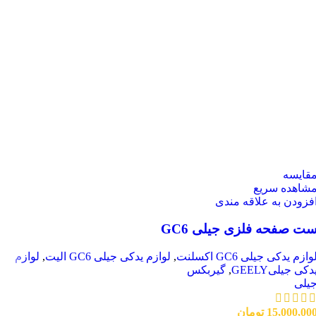
قایسه
شاهده سریع
فزودن به علاقه مندی
ت صفحه فلزی جیلی GC6
وازم یدکی جیلی GC6 اکسلنت
,
لوازم یدکی جیلی GC6 الیت
,
لوازم
دکی جیلیGEELY
,
گیربکس
یلی
15,000,00
تومان