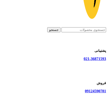
جستجو
پشتیبانی
021-36871593
فروش
09124590781