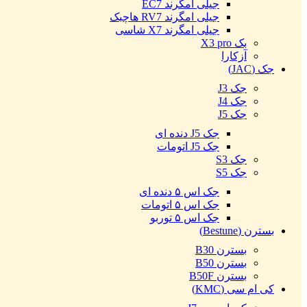
جیلی امگرند EC7
جیلی امگرند RV7 هاچبک
جیلی امگرند X7 شاسی
بک X3 pro
آزکارا
جک (JAC)
جک J3
جک J4
جک J5
جک J5 دنده ای
جک J5 اتومات
جک S3
جک S5
جک اس ۵ دنده ای
جک اس ۵ اتومات
جک اس ۵ توربو
بسترن (Bestune)
بسترن B30
بسترن B50
بسترن B50F
کی ام سی (KMC)