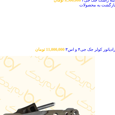
ینه راست جک جی۴
9,500,000
تومان
ازگشت به محصولات
ادیاتور کولر جک جی۴ و اس۳
11,000,000
تومان