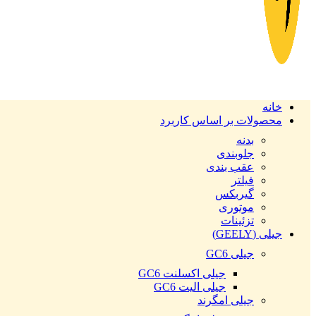
خانه
محصولات بر اساس کاربرد
بدنه
جلوبندی
عقب بندی
فیلتر
گیربکس
موتوری
تزئینات
جیلی (GEELY)
جیلی GC6
جیلی اکسلنت GC6
جیلی الیت GC6
جیلی امگرند