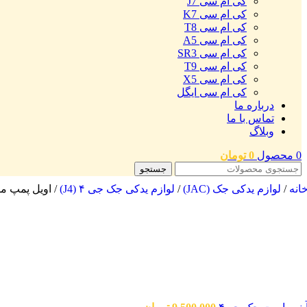
کی ام سی J7
کی ام سی K7
کی ام سی T8
کی ام سی A5
کی ام سی SR3
کی ام سی T9
کی ام سی X5
کی ام سی ایگل
درباره ما
تماس با ما
وبلاگ
0
محصول
0
تومان
جستجو
انه
/
لوازم یدکی جک (JAC)
/
لوازم یدکی جک جی ۴ (J4)
/
اویل پمپ موتو