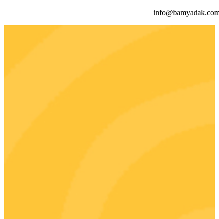
info@bamyadak.co