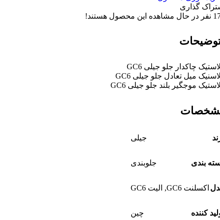
تراک گذاری
1
نفر در حال مشاهده این محصول هستند!
وضیحات
استیک چاکدار جلو جیلی GC6
اسنیک میل تعادل جلو جیلی GC6
استیک موجگیر بلند جلو جیلی GC6
شخصات
ند
جیلی
ته بندی
جلوبندی
دل
اکسلنت GC6
,
الیت GC6
لید کننده
چین