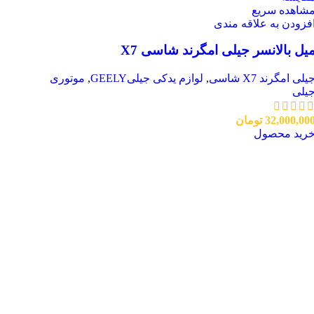
شاهده سریع
فزودن به علاقه مندی
یل بالانسر جیلی امگرند شاسی X7
یلی امگرند X7 شاسی
,
لوازم یدکی جیلیGEELY
,
موتوری
یلی
32,000,00
تومان
رید محصول