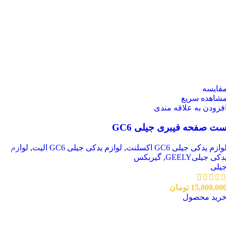
قایسه
شاهده سریع
فزودن به علاقه مندی
ت صفحه فیبری جیلی GC6
وازم یدکی جیلی GC6 اکسلنت
,
لوازم یدکی جیلی GC6 الیت
,
لوازم
دکی جیلیGEELY
,
گیربکس
یلی
15,000,00
تومان
رید محصول