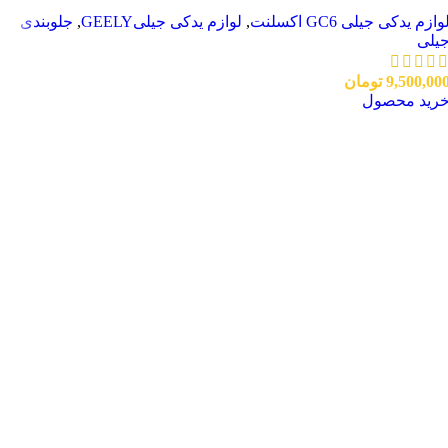
وازم یدکی جیلی GC6 اکسلنت
,
لوازم یدکی جیلیGEELY
,
جلوبندی
یلی
9,500,00
تومان
رید محصول