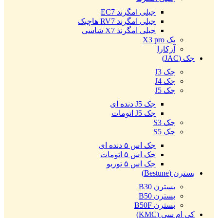
جیلی امگرند EC7
جیلی امگرند RV7 هاچبک
جیلی امگرند X7 شاسی
بک X3 pro
آزکارا
جک (JAC)
جک J3
جک J4
جک J5
جک J5 دنده ای
جک J5 اتومات
جک S3
جک S5
جک اس ۵ دنده ای
جک اس ۵ اتومات
جک اس ۵ توربو
بسترن (Bestune)
بسترن B30
بسترن B50
بسترن B50F
کی ام سی (KMC)