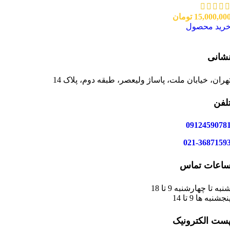
15,000,00
تومان
رید محصول
شانی
هران، خیابان ملت، پاساژ ولیعصر، طبقه دوم، پلاک 14
لفن
0912459078
021-3687159
اعات تماس
نبه تا چهارشنبه 9 تا 18
نجشنبه ها 9 تا 14
ست الکترونیک