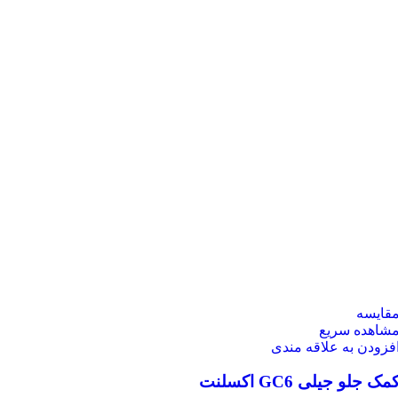
قایسه
شاهده سریع
فزودن به علاقه مندی
مک جلو جیلی GC6 اکسلنت