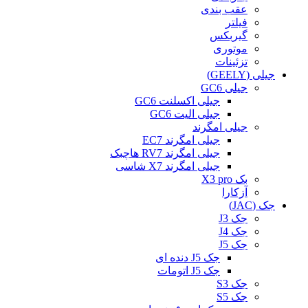
عقب بندی
فیلتر
گیربکس
موتوری
تزئینات
جیلی (GEELY)
جیلی GC6
جیلی اکسلنت GC6
جیلی الیت GC6
جیلی امگرند
جیلی امگرند EC7
جیلی امگرند RV7 هاچبک
جیلی امگرند X7 شاسی
بک X3 pro
آزکارا
جک (JAC)
جک J3
جک J4
جک J5
جک J5 دنده ای
جک J5 اتومات
جک S3
جک S5