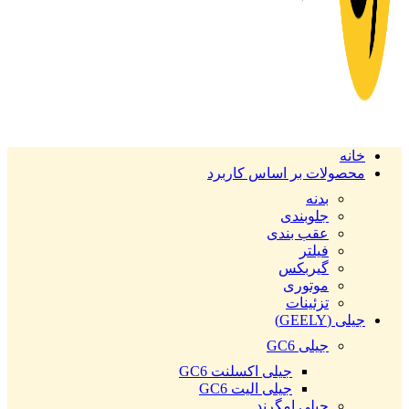
خانه
محصولات بر اساس کاربرد
بدنه
جلوبندی
عقب بندی
فیلتر
گیربکس
موتوری
تزئینات
جیلی (GEELY)
جیلی GC6
جیلی اکسلنت GC6
جیلی الیت GC6
جیلی امگرند