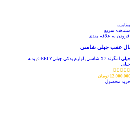
قایسه
شاهده سریع
فزودن به علاقه مندی
ال عقب جیلی شاسی
یلی امگرند X7 شاسی
,
لوازم یدکی جیلیGEELY
,
بدنه
یلی
12,000,00
تومان
رید محصول